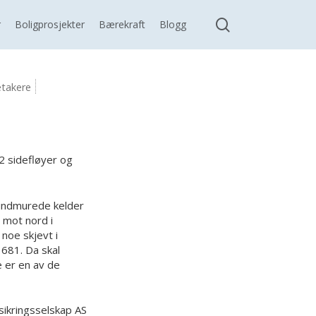
search
r
Boligprosjekter
Bærekraft
Blogg
etakere
2 sidefløyer og
grundmurede kelder
 mot nord i
 noe skjevt i
1681. Da skal
e er en av de
ikringsselskap AS