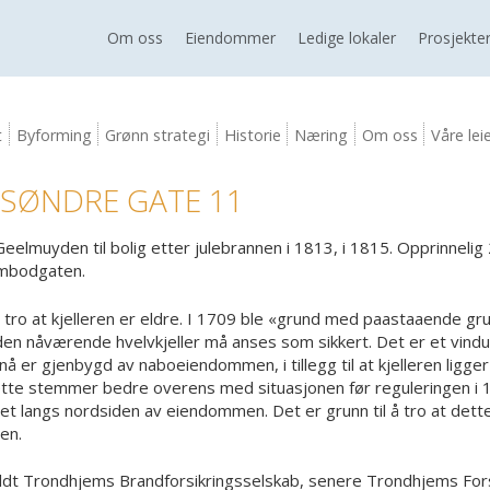
Om oss
Eiendommer
Ledige lokaler
Prosjekte
t
Byforming
Grønn strategi
Historie
Næring
Om oss
Våre lei
 SØNDRE GATE 11
elmuyden til bolig etter julebrannen i 1813, i 1815. Opprinnelig 
ambodgaten.
 å tro at kjelleren er eldre. I 1709 ble «grund med paastaaende 
 den nåværende hvelvkjeller må anses som sikkert. Det er et vindu
 nå er gjenbygd av naboeiendommen, i tillegg til at kjelleren ligger
 Dette stemmer bedre overens med situasjonen før reguleringen i 
get langs nordsiden av eiendommen. Det er grunn til å tro at dett
yen.
dt Trondhjems Brandforsikringsselskab, senere Trondhjems Fors