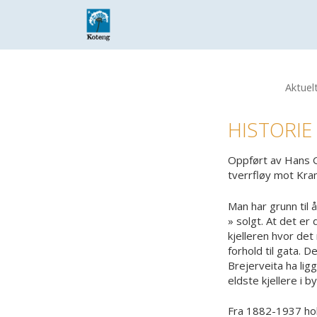
Skip
to
main
content
Aktuel
Hit enter to search or ESC to close
HISTORIE
Oppført av Hans Ge
tverrfløy mot Kr
Man har grunn til
» solgt. At det er
kjelleren hvor det
forhold til gata.
Brejerveita ha lig
eldste kjellere i b
Fra 1882-1937 hol