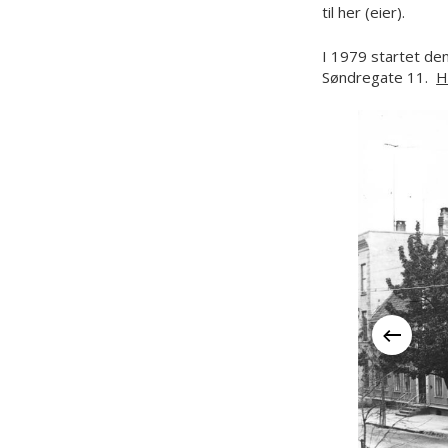
til her (eier).
I 1979 startet den
Søndregate 11.
H