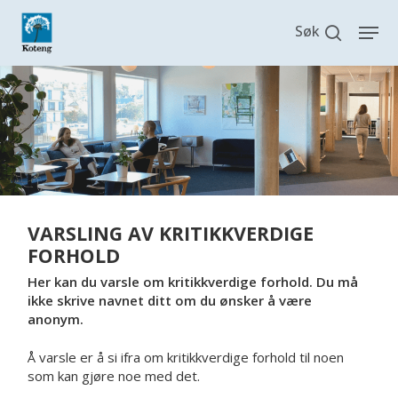
Skip
search
Men
to
main
content
VARSLING AV KRITIKKVERDIGE
FORHOLD
Her kan du varsle om kritikkverdige forhold. Du må
ikke skrive navnet ditt om du ønsker å være
anonym.
Å varsle er å si ifra om kritikkverdige forhold til noen
som kan gjøre noe med det.