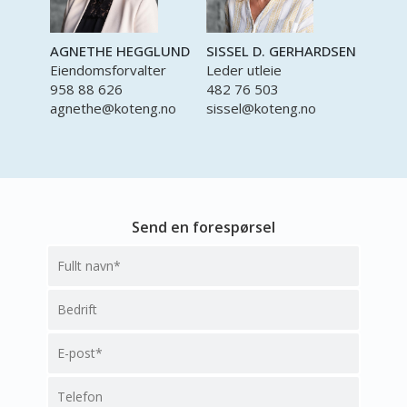
AGNETHE HEGGLUND
SISSEL D. GERHARDSEN
Eiendomsforvalter
Leder utleie
958 88 626
482 76 503
agnethe@koteng.no
sissel@koteng.no
Send en forespørsel