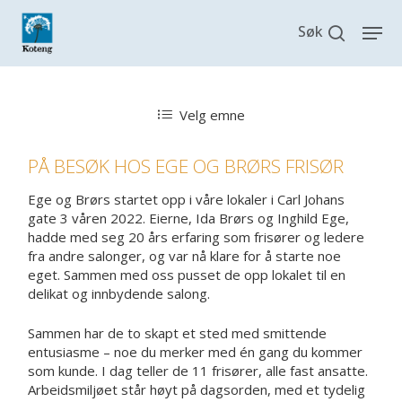
Skip
search
Men
to
main
content
Velg emne
PÅ BESØK HOS EGE OG BRØRS FRISØR
Ege og Brørs startet opp i våre lokaler i Carl Johans
gate 3 våren 2022. Eierne, Ida Brørs og Inghild Ege,
hadde med seg 20 års erfaring som frisører og ledere
fra andre salonger, og var nå klare for å starte noe
eget. Sammen med oss pusset de opp lokalet til en
delikat og innbydende salong.
Sammen har de to skapt et sted med smittende
entusiasme – noe du merker med én gang du kommer
som kunde. I dag teller de 11 frisører, alle fast ansatte.
Arbeidsmiljøet står høyt på dagsorden, med et tydelig