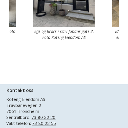
ere. Foto
Ege og Brørs i Carl Johans gate 3.
Ida Br
S
Foto Koteng Eiendom AS
eier s
Kontakt oss
Koteng Eiendom AS
Travbanevegen 2
7061 Trondheim
Sentralbord:
73 80 22 20
Vakt telefon:
73 80 22 55