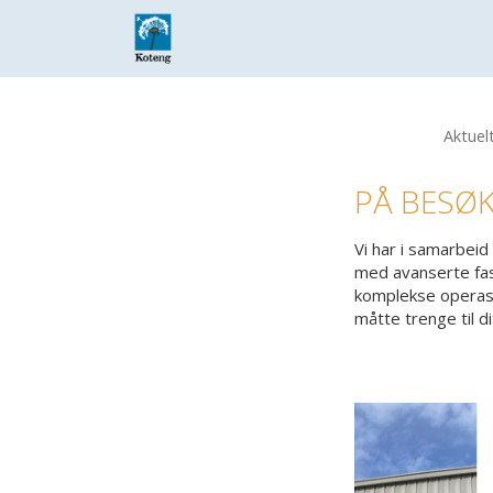
Skip
to
main
content
Aktuel
Hit enter to search or ESC to close
PÅ BESØK
Vi har i samarbei
med avanserte fasi
komplekse operasjo
måtte trenge til di