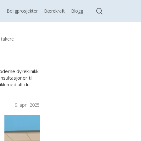
search
r
Boligprosjekter
Bærekraft
Blogg
etakere
oderne dyreklinikk
nsultasjoner til
ikk med alt du
9. april 2025