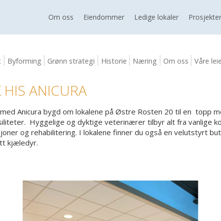
Om oss
Eiendommer
Ledige lokaler
Prosjekte
t
Byforming
Grønn strategi
Historie
Næring
Om oss
Våre lei
 HIS ANICURA
d med Anicura bygd om lokalene på Østre Rosten 20 til en topp m
liteter. Hyggelige og dyktige veterinærer tilbyr alt fra vanlige ko
ner og rehabilitering. I lokalene finner du også en velutstyrt but
tt kjæledyr.