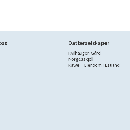
oss
Datterselskaper
Kvilhaugen Gård
Norgesskjell
Facebook
Kawe – Eiendom i Estland
Instagram
LinkedIn