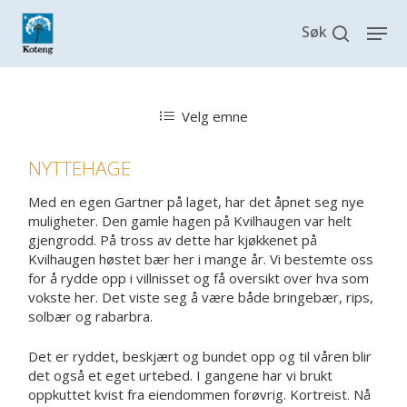
Skip
search
Men
to
main
content
Velg emne
NYTTEHAGE
Med en egen Gartner på laget, har det åpnet seg nye
muligheter. Den gamle hagen på Kvilhaugen var helt
gjengrodd. På tross av dette har kjøkkenet på
Kvilhaugen høstet bær her i mange år. Vi bestemte oss
for å rydde opp i villnisset og få oversikt over hva som
vokste her. Det viste seg å være både bringebær, rips,
solbær og rabarbra.
Det er ryddet, beskjært og bundet opp og til våren blir
det også et eget urtebed. I gangene har vi brukt
oppkuttet kvist fra eiendommen forøvrig. Kortreist. Nå