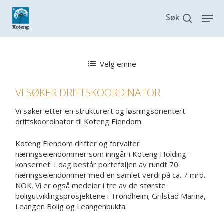
Skip
search
Men
to
main
content
Velg emne
VI SØKER DRIFTSKOORDINATOR
Vi søker etter en strukturert og løsningsorientert
driftskoordinator til Koteng Eiendom.
Koteng Eiendom drifter og forvalter
næringseiendommer som inngår i Koteng Holding-
konsernet. I dag består porteføljen av rundt 70
næringseiendommer med en samlet verdi på ca. 7 mrd.
NOK. Vi er også medeier i tre av de største
boligutviklingsprosjektene i Trondheim; Grilstad Marina,
Leangen Bolig og Leangenbukta.