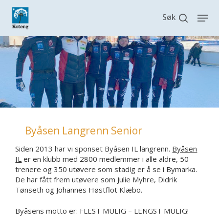
Skip
search
Men
to
main
content
Byåsen Langrenn Senior
Siden 2013 har vi sponset Byåsen IL langrenn.
Byåsen
IL
er en klubb med 2800 medlemmer i alle aldre, 50
trenere og 350 utøvere som stadig er å se i Bymarka.
De har fått frem utøvere som Julie Myhre, Didrik
Tønseth og Johannes Høstflot Klæbo.
Byåsens motto er: FLEST MULIG – LENGST MULIG!