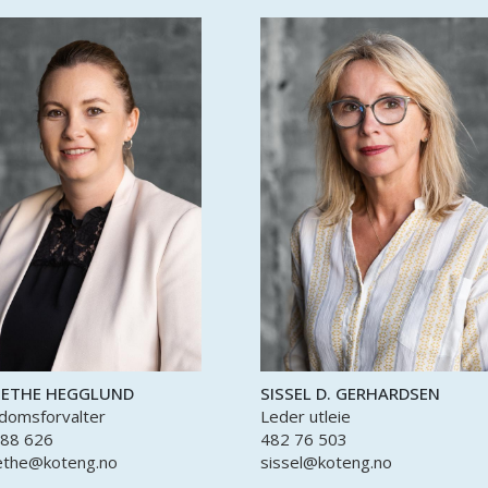
ETHE HEGGLUND
SISSEL D. GERHARDSEN
domsforvalter
Leder utleie
 88 626
482 76 503
ethe@koteng.no
sissel@koteng.no