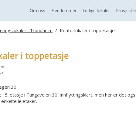
Om oss
Eiendommer
Ledige lokaler
Prosjekte
æringslokaler i Trondheim
/
Kontorlokaler i toppetasje
aler i toppetasje
or
m
2
egen 30
le i 5. etasje i Tungaveien 30. Innflyttingsklart, men her er det og
n enkelte leietaker.