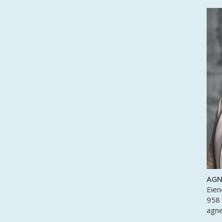
AGN
Eien
958
agn