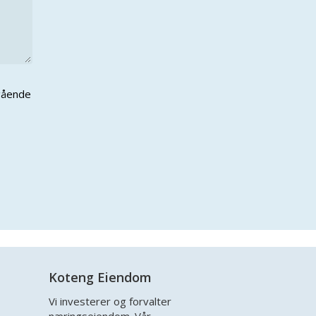
ngående
Koteng Eiendom
Vi investerer og forvalter