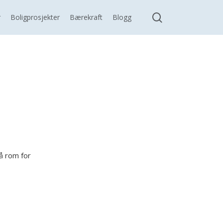
search
r
Boligprosjekter
Bærekraft
Blogg
så rom for