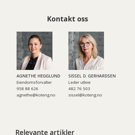
Kontakt oss
AGNETHE HEGGLUND
SISSEL D. GERHARDSEN
Eiendomsforvalter
Leder utleie
958 88 626
482 76 503
agnethe@koteng.no
sissel@koteng.no
Relevante artikler