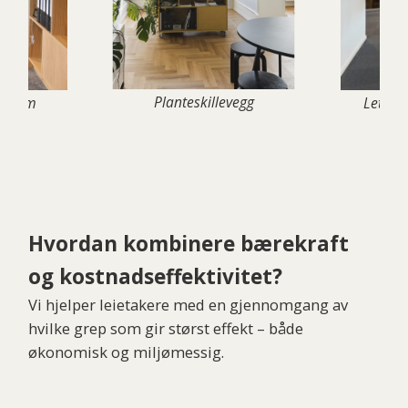
Planteskillevegg
iendom
Lettveg
Hvordan kombinere bærekraft
og kostnadseffektivitet?
Vi hjelper leietakere med en gjennomgang av
hvilke grep som gir størst effekt – både
økonomisk og miljømessig.