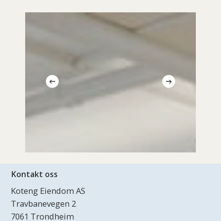
Hvordan
Hv
utforme
ve
et
int
kontor
for
dit
ko
Kontakt oss
Koteng Eiendom AS
Travbanevegen 2
7061 Trondheim