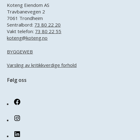
Koteng Eiendom AS
Travbanevegen 2
7061 Trondheim
Sentralbord:
73 80 22 20
Vakt telefon:
73 80 22 55
koteng@koteng.no
BYGGEWEB
Varsling av kritikkverdige forhold
Følg oss
Facebook
Instagram
LinkedIn