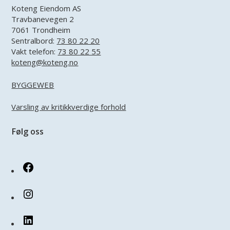
Koteng Eiendom AS
Travbanevegen 2
7061 Trondheim
Sentralbord:
73 80 22 20
Vakt telefon:
73 80 22 55
koteng@koteng.no
BYGGEWEB
Varsling av kritikkverdige forhold
Følg oss
Facebook
Instagram
LinkedIn